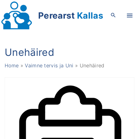
S
k
Perearst
Kallas
i
p
t
o
Unehäired
c
o
Home
»
Vaimne tervis ja Uni
»
Unehäired
n
t
e
n
t