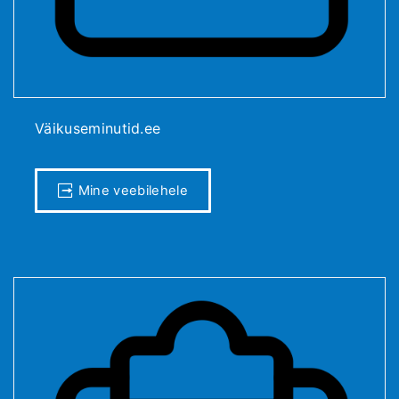
Väikuseminutid.ee
Mine veebilehele