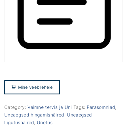
Mine veebilehele
Category:
Vaimne tervis ja Uni
Tags:
Parasomniad
,
Uneaegsed hingamishäired
,
Uneaegsed
liigutushäired
,
Unetus